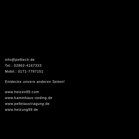
info@pelltech.de
Tel.: 02862-4167333
Mobil.: 0171-7797151
Entdecke unsere anderen Seiten!
www.heizen99.com
www.kaminhaus-oeding.de
www.pelletaustragung.de
www.heizung99.de