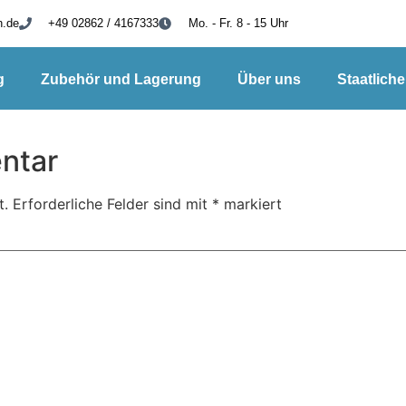
h.de
+49 02862 / 4167333
Mo. - Fr. 8 - 15 Uhr
g
Zubehör und Lagerung
Über uns
Staatlich
ntar
t.
Erforderliche Felder sind mit
*
markiert