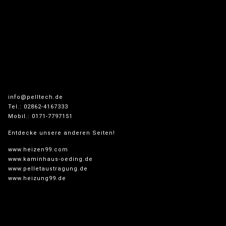
info@pelltech.de
Tel.: 02862-4167333
Mobil.: 0171-7797151
Entdecke unsere anderen Seiten!
www.heizen99.com
www.kaminhaus-oeding.de
www.pelletaustragung.de
www.heizung99.de