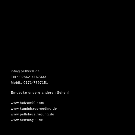
info@pelltech.de
Tel.: 02862-4167333
Mobil.: 0171-7797151
Entdecke unsere anderen Seiten!
www.heizen99.com
www.kaminhaus-oeding.de
www.pelletaustragung.de
www.heizung99.de