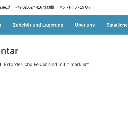
h.de
+49 02862 / 4167333
Mo. - Fr. 8 - 15 Uhr
g
Zubehör und Lagerung
Über uns
Staatlich
ntar
t.
Erforderliche Felder sind mit
*
markiert