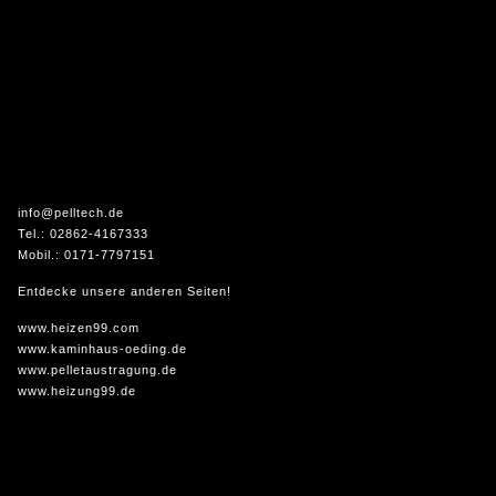
info@pelltech.de
Tel.: 02862-4167333
Mobil.: 0171-7797151
Entdecke unsere anderen Seiten!
www.heizen99.com
www.kaminhaus-oeding.de
www.pelletaustragung.de
www.heizung99.de